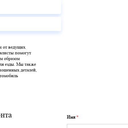
н от ведущих
алисты помогут
м образом
ля езды. Мы также
зношенных деталей,
втомобиль
онта
Имя
*