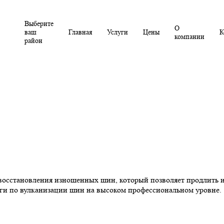
Выберите
О
ваш
Главная
Услуги
Цены
К
компании
район
восстановления изношенных шин, который позволяет продлить и
уги по вулканизации шин на высоком профессиональном уровне.