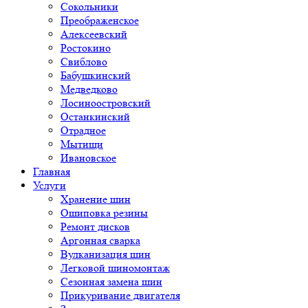
Сокольники
Преображенское
Алексеевский
Ростокино
Свиблово
Бабушкинский
Медведково
Лосиноостровский
Останкинский
Отрадное
Мытищи
Ивановское
Главная
Услуги
Хранение шин
Ошиповка резины
Ремонт дисков
Аргонная сварка
Вулканизация шин
Легковой шиномонтаж
Сезонная замена шин
Прикуривание двигателя